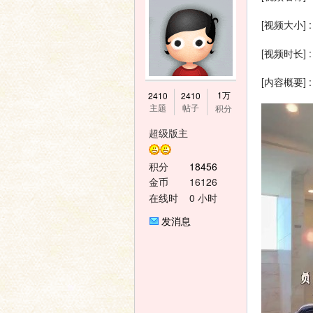
[视频大小] :
[视频时长] : 
[内容概要]
神
1万
2410
2410
主题
帖子
积分
超级版主
积分
18456
金币
16126
在线时
0 小时
间
发消息
之