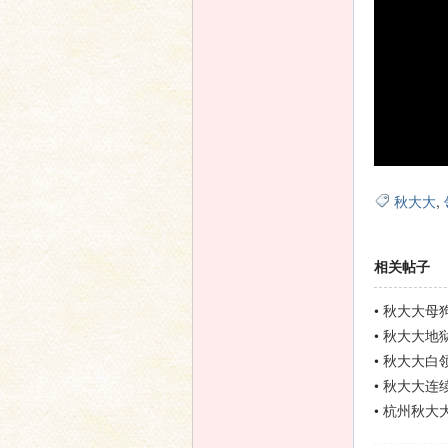
秋大大
,
相关帖子
•
秋大大母
频
•
秋大大地
频
•
秋大大白
•
秋大大连
•
杭州秋大