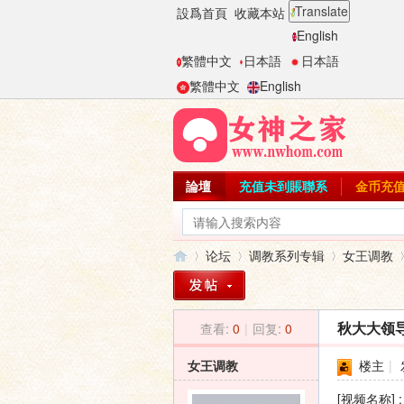
Translate
設爲首頁
收藏本站
English
繁體中文
日本語
日本語
繁體中文
English
論壇
充值未到賬聯系
金币充
论坛
调教系列专辑
女王调教
查看:
0
|
回复:
0
秋大大领
女
»
›
›
›
女王调教
楼主
|
[视频名称]