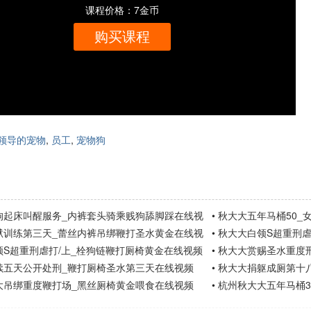
课程价格：7金币
购买课程
领导的宠物
,
员工
,
宠物狗
狗起床叫醒服务_内裤套头骑乘贱狗舔脚踩在线视
•
秋大大五年马桶50_
狱训练第三天_蕾丝内裤吊绑鞭打圣水黄金在线视
•
秋大大白领S超重刑虐
频
领S超重刑虐打/上_栓狗链鞭打厕椅黄金在线视频
•
秋大大赏赐圣水重度
续五天公开处刑_鞭打厕椅圣水第三天在线视频
•
秋大大捐躯成厕第十
大吊绑重度鞭打场_黑丝厕椅黄金喂食在线视频
•
杭州秋大大五年马桶3