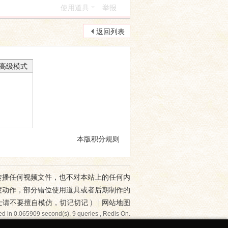
使用道具
举报
返回列表
高级模式
本版积分规则
传播任何视频文件，也不对本站上的任何内
度动作，部分错位使用道具或者后期制作的
士请不要擅自模仿，切记切记
)
|
网站地图
d in 0.065909 second(s), 9 queries , Redis On.