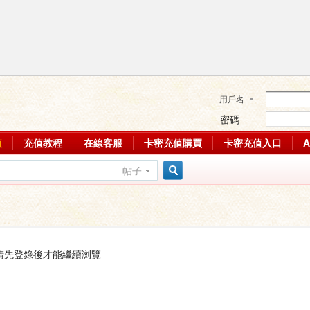
用戶名
密碼
值
充值教程
在線客服
卡密充值購買
卡密充值入口
帖子
搜
索
請先登錄後才能繼續浏覽