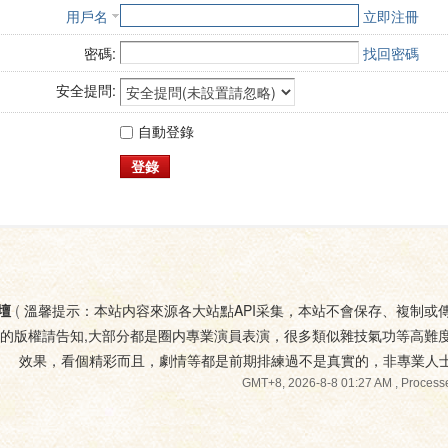
用戶名
立即注冊
密碼:
找回密碼
安全提問:
自動登錄
登錄
壇
(
溫馨提示：本站内容來源各大站點API采集，本站不會保存、複制或
您的版權請告知,大部分都是圈内專業演員表演，很多類似雜技氣功等高難
效果，看個精彩而且，劇情等都是前期排練過不是真實的，非專業人
GMT+8, 2026-8-8 01:27 AM
, Processe