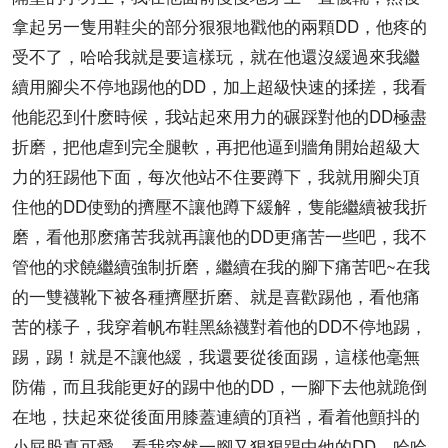
拿起另一隻用鞋尖的部分狠狠地戳他的兩顆DD，他疼的
受不了，哈哈我就是要這樣玩，就在他還沒緩過來我繼
續用腳尖不停地踢他的DD，加上超級快速的揉搓，我看
他能忍到什麽時候，我站起來用力的碾踩對他的DD極盡
折磨，把他虐到完全腿軟，再把他逼到牆角開始超級大
力的狂踢他下面，每次他站不住要蹲下，我就用腳尖頂
住他的DD使勁的擠壓不讓他蹲下緩解，隻能繼續被我折
磨，看他那麽痛苦我就再讓他的DD更痛苦一些吧，我不
管他的求饒繼續強制折磨，繼續在我的腳下痛苦吧~在我
的一雙襪靴下被各種擠壓折磨、就是喜歡踢他，看他痛
苦的樣子，我穿着帆布鞋黑絲襪對着他的DD不停地踢，
踢，踢！就是不讓他緩，我還要從後面踢，這樣他毫無
防備，而且我能更好的踢中他的DD，一腳下去他就跪倒
在地，扶起來從後面用膝蓋連續的頂裆，看着他顫抖的
小屁股真可愛，看我突然一腳又狠狠踢中他的DD，哈哈