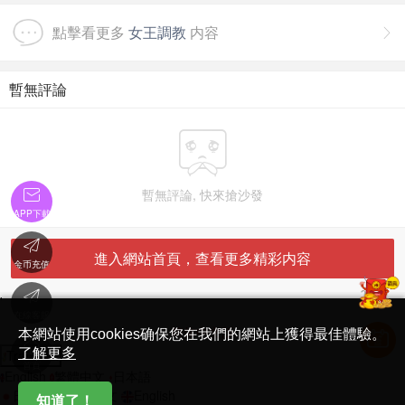
點擊看更多
女王調教
内容

暫無評論

暫無評論, 快來搶沙發

APP下載

進入網站首頁，查看更多精彩内容
金币充值

'
在線客服
简体中文版
本網站使用cookies确保您在我們的網站上獲得最佳體驗。

了解更多
Translate
首頁
English
繁體中文
日本語
日本語
繁體中文
English
知道了！