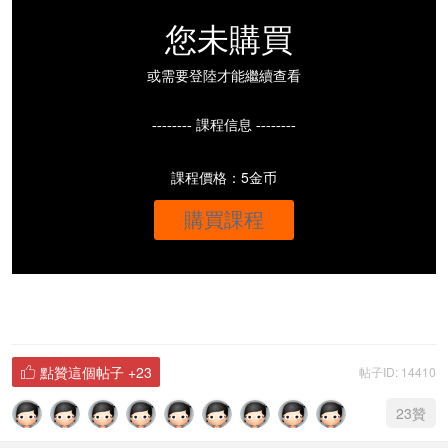
您未購買
或需要登陸才能繼續查看
-------- 課程信息 --------
課程價格：5金币
購買課程
點贊這個帖子
+23
帖子ID: 14410

23
贊