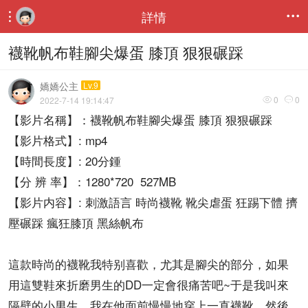
詳情


襪靴帆布鞋腳尖爆蛋 膝頂 狠狠碾踩
嬌嬌公主
Lv.9
0
0
2022-7-14 19:14:47


【影片名稱】：襪靴帆布鞋腳尖爆蛋 膝頂 狠狠碾踩
【影片格式】: mp4
【時間長度】: 20分鍾
【分 辨 率】：1280*720 527MB
【影片内容】: 刺激語言 時尚襪靴 靴尖虐蛋 狂踢下體 擠
壓碾踩 瘋狂膝頂 黑絲帆布
這款時尚的襪靴我特别喜歡，尤其是腳尖的部分，如果
用這雙鞋來折磨男生的DD一定會很痛苦吧~于是我叫來
隔壁的小男生，我在他面前慢慢地穿上一直襪靴，然後