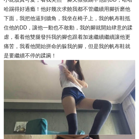
哈踢得好過瘾！他好幾次求饒我都不管繼續用腳折磨他
下面，我把他逼到牆角，我坐在椅子上，我的帆布鞋抵
住他的DD，讓他一動也不敢動，我的腳就開始肆意的蹂
虐，看着他雙腿發抖我的腳也跟着加速繼續繼續讓他更
痛苦，我看他開始拼命的躲我的腳，但是我的帆布鞋就
是要繼續不停的蹂躏！