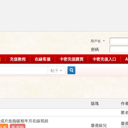
用戶名
密碼
值
充值教程
在線客服
卡密充值購買
卡密充值入口
帖子
搜
索
版塊
作
匿
子成片血痂破相半月在線視頻
麋
麋鹿銀兒
反差
暴虐狗
2026