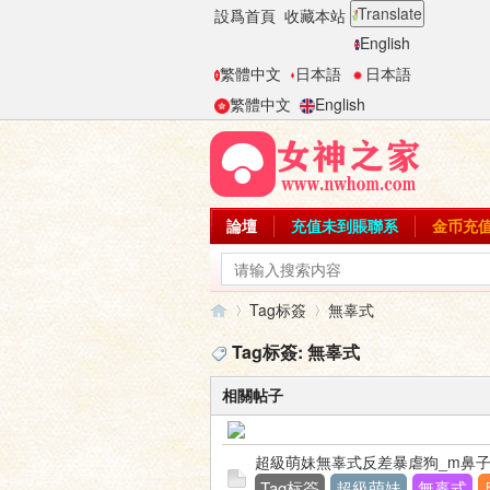
Translate
設爲首頁
收藏本站
English
繁體中文
日本語
日本語
繁體中文
English
論壇
充值未到賬聯系
金币充
Tag标簽
無辜式
Tag标簽: 無辜式
相關帖子
女
›
›
超級萌妹無辜式反差暴虐狗_m鼻
Tag标簽
超級萌妹
無辜式