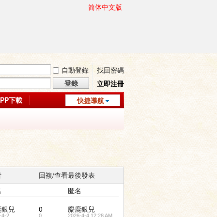
简体中文版
自動登錄
找回密碼
登錄
立即注冊
APP下載
快捷導航
者
回複/查看
最後發表
名
匿名
鹿銀兒
0
麋鹿銀兒
-4-2
0
2026-4-4 12:28 AM