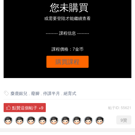
您未購買
或需要登陸才能繼續查看
-------- 課程信息 --------
課程價格：7金币
購買課程
麋鹿銀兒
,
廢腳
,
停課半月
,
絕育式

點贊這個帖子
+9
帖子ID: 55621

9
贊