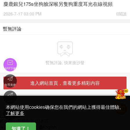
麋鹿銀兒175s坐狗臉深喉另隻狗重度耳光在線視頻
2026-7-17 03:00 PM
0閱讀
暫無評論


暫無評論, 快來搶沙發
APP下載

進入網站首頁，查看更多精彩内容
金币充值

'
在線客服
简体中文版
本網站使用cookies确保您在我們的網站上獲得最佳體驗。

了解更多
Translate
首頁
English
繁體中文
日本語
日本語
繁體中文
English
知道了！