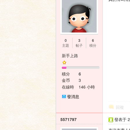
家
0
3
6
主題
帖子
積分
新手上路
積分
6
論
金币
3
在線時
146 小時
間
發消息
回複
5571797
發表于 20