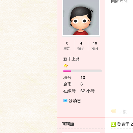
同問同問
0
4
10
主題
帖子
積分
新手上路
積分
10
金币
6
在線時
62 小時
間
發消息
回複
呵呵該
發表于 20