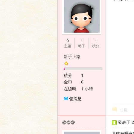
神
0
1
1
主題
帖子
積分
新手上路
積分
1
金币
0
在線時
1 小時
間
之
發消息
回複
@@@
發表于 20
真的有嗎有