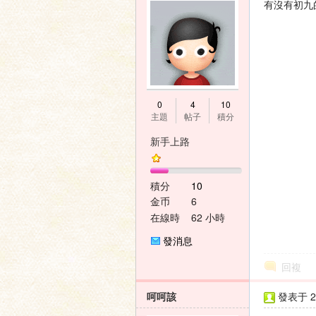
有沒有初九
0
4
10
主題
帖子
積分
新手上路
積分
10
金币
6
在線時
62 小時
間
發消息
回複
呵呵該
發表于 20