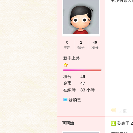
有沒有素人
壇
0
2
49
主題
帖子
積分
新手上路
積分
49
金币
47
在線時
33 小時
間
發消息
回複
呵呵該
發表于 20