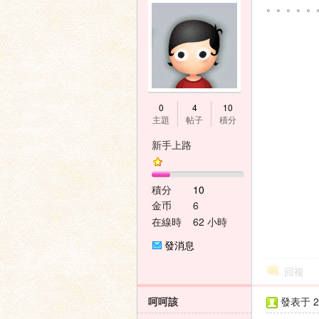
。。。。。
0
4
10
主題
帖子
積分
新手上路
積分
10
金币
6
在線時
62 小時
間
發消息
回複
呵呵該
發表于 20