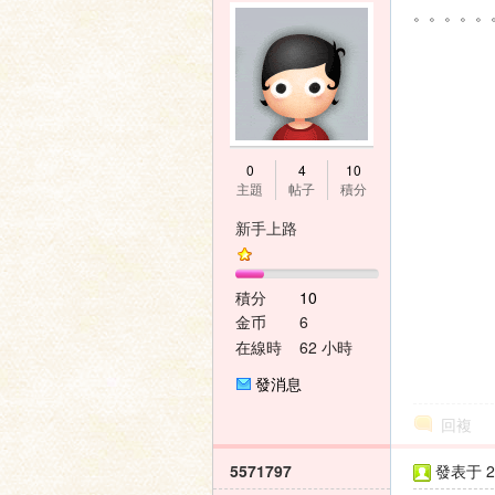
。。。。。
0
4
10
主題
帖子
積分
新手上路
積分
10
金币
6
在線時
62 小時
間
發消息
回複
5571797
發表于 20