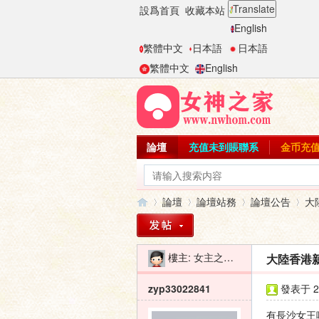
Translate
設爲首頁
收藏本站
English
繁體中文
日本語
日本語
繁體中文
English
論壇
充值未到賬聯系
金币充
論壇
論壇站務
論壇公告
大
樓主:
女主之家-二麻子
大陸香港
女
»
›
›
›
zyp33022841
發表于 20
有長沙女王