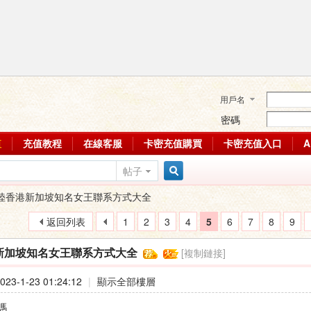
用戶名
密碼
值
充值教程
在線客服
卡密充值購買
卡密充值入口
帖子
搜
陸香港新加坡知名女王聯系方式大全
返回列表
1
2
3
4
5
6
7
8
9
索
[複制鏈接]
新加坡知名女王聯系方式大全
23-1-23 01:24:12
|
顯示全部樓層
嗎