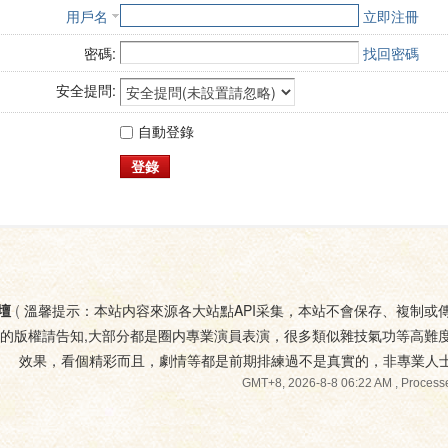
用戶名
立即注冊
密碼:
找回密碼
安全提問:
自動登錄
登錄
壇
(
溫馨提示：本站内容來源各大站點API采集，本站不會保存、複制或
您的版權請告知,大部分都是圈内專業演員表演，很多類似雜技氣功等高難
效果，看個精彩而且，劇情等都是前期排練過不是真實的，非專業人
GMT+8, 2026-8-8 06:22 AM
, Processe