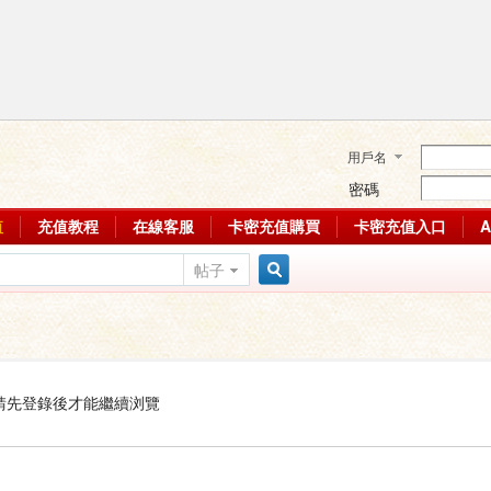
用戶名
密碼
值
充值教程
在線客服
卡密充值購買
卡密充值入口
帖子
搜
索
請先登錄後才能繼續浏覽