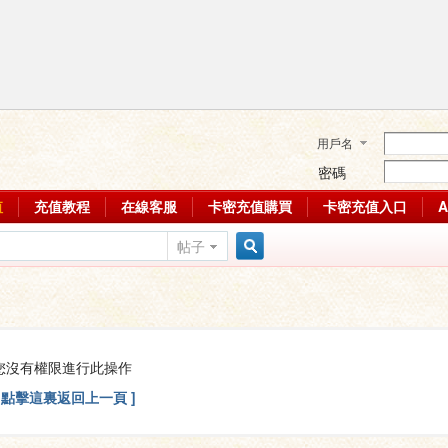
用戶名
密碼
值
充值教程
在線客服
卡密充值購買
卡密充值入口
帖子
搜
索
您沒有權限進行此操作
[ 點擊這裏返回上一頁 ]