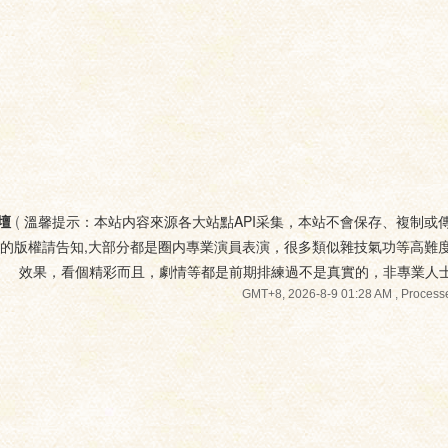
壇
(
溫馨提示：本站内容來源各大站點API采集，本站不會保存、複制或
您的版權請告知,大部分都是圈内專業演員表演，很多類似雜技氣功等高難
效果，看個精彩而且，劇情等都是前期排練過不是真實的，非專業人
GMT+8, 2026-8-9 01:28 AM
, Processe