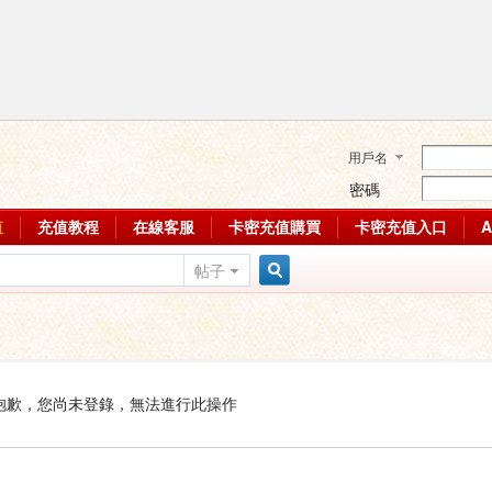
用戶名
密碼
值
充值教程
在線客服
卡密充值購買
卡密充值入口
帖子
搜
索
抱歉，您尚未登錄，無法進行此操作