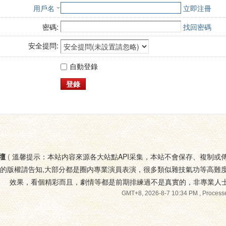
用戶名
立即注冊
密碼:
找回密碼
安全提問:
自動登錄
登錄
壇
(
溫馨提示：本站内容來源各大站點API采集，本站不會保存、複制或
您的版權請告知,大部分都是圈内專業演員表演，很多類似雜技氣功等高難
效果，看個精彩而且，劇情等都是前期排練過不是真實的，非專業人
GMT+8, 2026-8-7 10:34 PM
, Processe