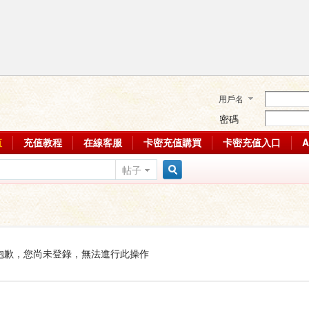
用戶名
密碼
值
充值教程
在線客服
卡密充值購買
卡密充值入口
帖子
搜
索
抱歉，您尚未登錄，無法進行此操作