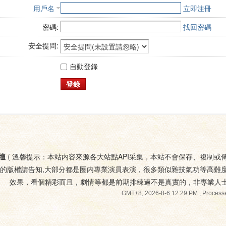
用戶名
立即注冊
密碼:
找回密碼
安全提問:
自動登錄
登錄
壇
(
溫馨提示：本站内容來源各大站點API采集，本站不會保存、複制或
您的版權請告知,大部分都是圈内專業演員表演，很多類似雜技氣功等高難
效果，看個精彩而且，劇情等都是前期排練過不是真實的，非專業人
GMT+8, 2026-8-6 12:29 PM
, Processe