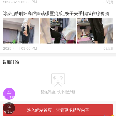
2026-6-11 03:00 PM
0閱讀
冰諾_酷刑細高跟踩踏碾壓狗爪_筷子夾手指踩在線視頻
2025-4-11 03:00 PM
0閱讀
暫無評論

暫無評論, 快來搶沙發

APP下載

進入網站首頁，查看更多精彩内容
金币充值