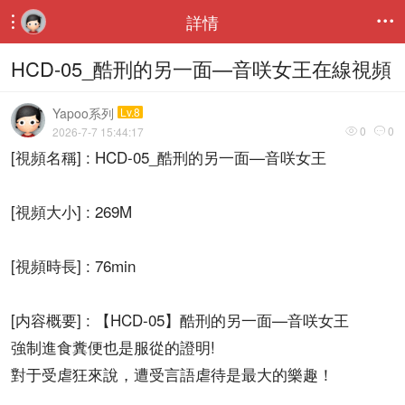
詳情


HCD-05_酷刑的另一面—音咲女王在線視頻
Yapoo系列
Lv.8
0
0
2026-7-7 15:44:17


[視頻名稱] : HCD-05_酷刑的另一面—音咲女王
[視頻大小] : 269M
[視頻時長] : 76min
[内容概要] : 【HCD-05】酷刑的另一面—音咲女王
強制進食糞便也是服從的證明!
對于受虐狂來說，遭受言語虐待是最大的樂趣！