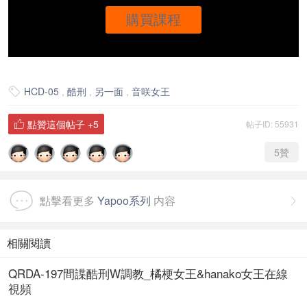
購買課程
HCD-05
,
酷刑
,
另一面
,
音咲女王

點贊這個帖子
+5
帖子ID: 55931

5
贊
點擊看更多
Yapoo系列
内容

相關閱讀
QRDA-197間諜酷刑W調教_橘梗女王&hanako女王在線
視頻