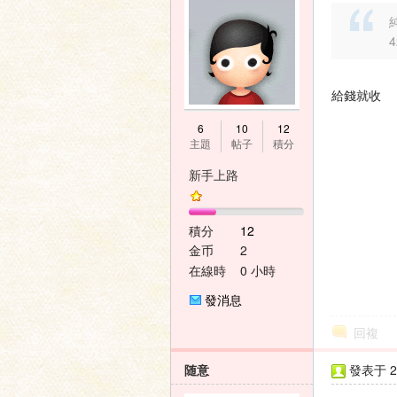
純
給錢就收
6
10
12
主題
帖子
積分
新手上路
積分
12
金币
2
在線時
0 小時
間
發消息
回複
随意
發表于 20