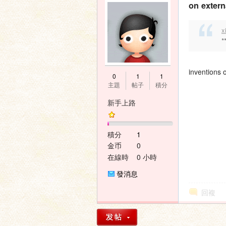
on extern
x
*
inventions 
0
1
1
主題
帖子
積分
新手上路
積分
1
金币
0
在線時
0 小時
間
發消息
回複