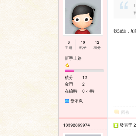
1
家
我知道，加我q
6
10
12
主題
帖子
積分
新手上路
積分
12
論
金币
2
在線時
0 小時
間
發消息
回複
13392869974
發表于 20