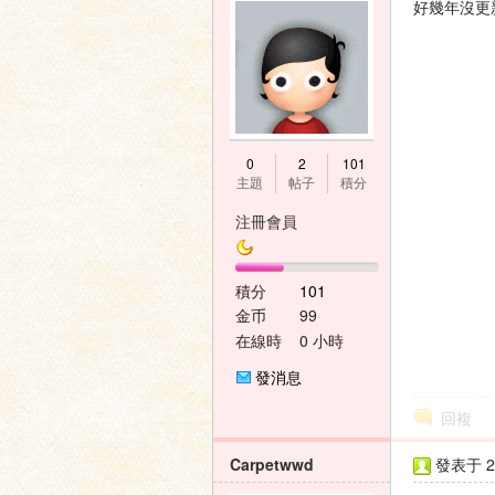
好幾年沒更
0
2
101
主題
帖子
積分
注冊會員
積分
101
金币
99
在線時
0 小時
間
發消息
回複
Carpetwwd
發表于 20