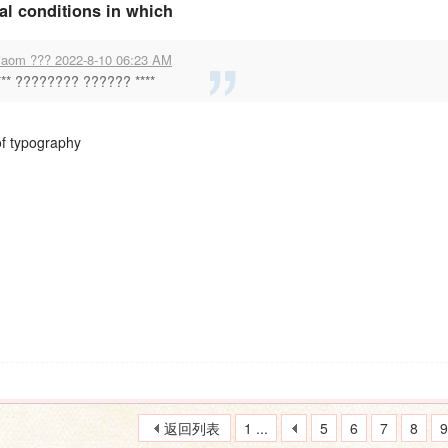
al conditions in which
iaom ??? 2022-8-10 06:23 AM
*** ???????? ?????? ****
of typography
返回列表
1 ...
5
6
7
8
9