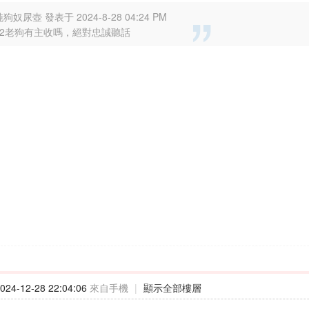
狗奴尿壺 發表于 2024-8-28 04:24 PM
42老狗有主收嗎，絕對忠誠聽話
24-12-28 22:04:06
來自手機
|
顯示全部樓層