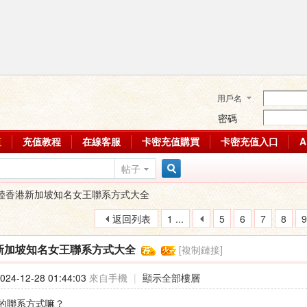
用戶名
密碼
值
充值教程
在線客服
卡密充值購買
卡密充值入口
帖子
搜
陸香港新加坡知名女王聯系方式大全
返回列表
1 ...
5
6
7
8
9
索
[複制鏈接]
新加坡知名女王聯系方式大全
24-12-28 01:44:03
來自手機
|
顯示全部樓層
的聯系方式嘛？