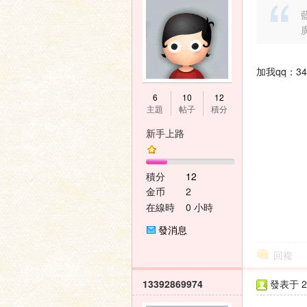
藍
壇
加我qq：348
6
10
12
主題
帖子
積分
新手上路
積分
12
金币
2
在線時
0 小時
間
發消息
回複
13392869974
發表于 20