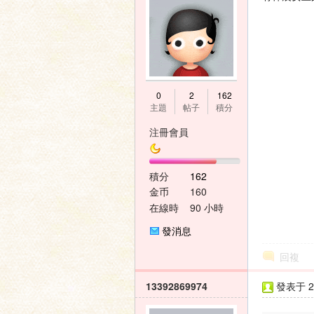
神
0
2
162
主題
帖子
積分
注冊會員
積分
162
金币
160
在線時
90 小時
間
之
發消息
回複
13392869974
發表于 20