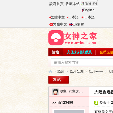
Translate
設爲首頁
收藏本站
English
繁體中文
日本語
日本語
繁體中文
English
論壇
充值未到賬聯系
金币充
論壇
論壇站務
論壇公告
大
樓主:
女主之家-二麻子
大陸香港
女
»
›
›
›
xxhh123456
發表于 20
有梓晨女王