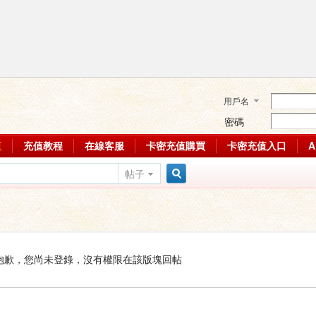
用戶名
密碼
值
充值教程
在線客服
卡密充值購買
卡密充值入口
帖子
搜
索
抱歉，您尚未登錄，沒有權限在該版塊回帖