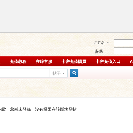
用戶名
密碼
值
充值教程
在線客服
卡密充值購買
卡密充值入口
帖子
搜
索
抱歉，您尚未登錄，沒有權限在該版塊發帖