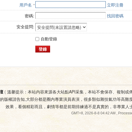
用戶名
立即注冊
密碼:
找回密碼
安全提問:
自動登錄
登錄
壇
(
溫馨提示：本站内容來源各大站點API采集，本站不會保存、複制或
您的版權請告知,大部分都是圈内專業演員表演，很多類似雜技氣功等高難
效果，看個精彩而且，劇情等都是前期排練過不是真實的，非專業人
GMT+8, 2026-8-8 04:42 AM
, Processe